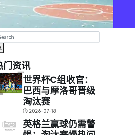
热门资讯
世界杯C组收官：
巴西与摩洛哥晋级
淘汰赛
2026-07-18
英格兰赢球仍需警