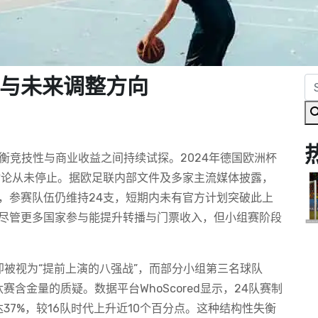
与未来调整方向
平衡竞技性与商业收益之间持续试探。2024年德国欧洲杯
讨论从未停止。据欧足联内部文件及多家主流媒体披露，
办，参赛队伍仍维持24支，短期内未有官方计划突破此上
—尽管更多国家参与能提升转播与门票收入，但小组赛阶段
遇即被视为“提前上演的八强战”，而部分小组第三名球队
含金量的质疑。数据平台WhoScored显示，24队赛制
37%，较16队时代上升近10个百分点。这种结构性失衡