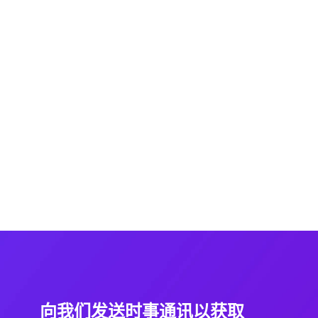
向我们发送时事通讯以获取