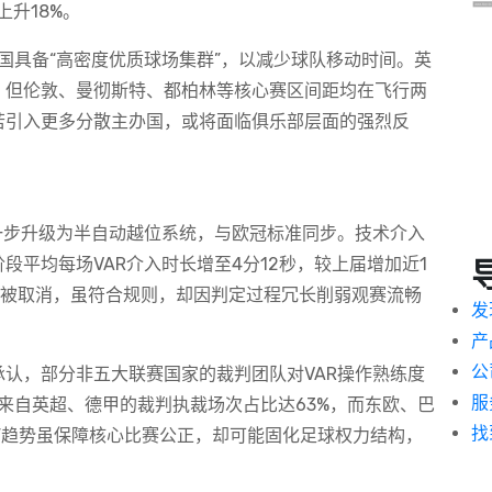
升18%。
办国具备“高密度优质球场集群”，以减少球队移动时间。英
，但伦敦、曼彻斯特、都柏林等核心赛区间距均在飞行两
若引入更多分散主办国，或将面临俱乐部层面的强烈反
年进一步升级为半自动越位系统，与欧冠标准同步。技术介入
平均每场VAR介入时长增至4分12秒，较上届增加近1
球被取消，虽符合规则，却因判定过程冗长削弱观赛流畅
发
产
公
认，部分非五大联赛国家的裁判团队对VAR操作熟练度
服
，来自英超、德甲的裁判执裁场次占比达63%，而东欧、巴
找
”趋势虽保障核心比赛公正，却可能固化足球权力结构，