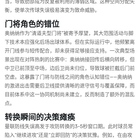
当，导致肋部成为反复被利用的薄弱区域。这种空间分配失
衡，使单次传球失误极易演变为致命威胁。
门将角色的错位
奥纳纳作为“清道夫型门将”被寄予厚望，其大范围活动与脚
下技术本应强化后场出球体系。但在实际运行中，他频繁离
开门线参与短传配合，却未获得足够接应支持。一次典型场
景出现在对阵热刺的比赛中：奥纳纳接回传后横向转移，但
中卫已前顶至中场，边后卫尚未归位，导致球被拦截后门前
空虚。这暴露了门将与防线之间的角色认知错位——奥纳纳
的激进出击需要后卫线提供清晰的退守信号与覆盖保障，而
目前体系中这一协同机制尚未建立，反而制造了额外的混乱
点。
转换瞬间的决策瘫痪
曼联防线失误高发于攻防转换的3-5秒窗口期。此时球员常
陷入“继续进攻”还是“立即回防”的决策犹豫。例如，在由攻