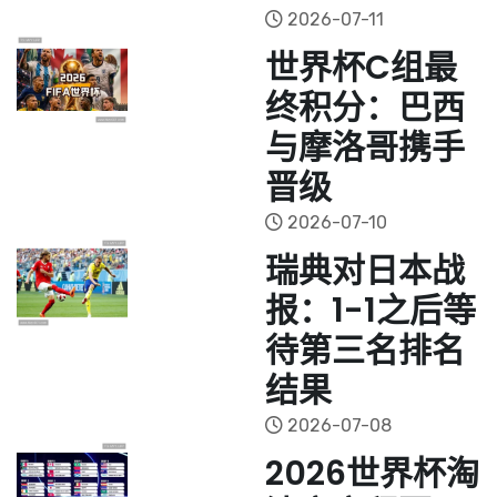
2026-07-11
世界杯C组最
终积分：巴西
与摩洛哥携手
晋级
2026-07-10
瑞典对日本战
报：1-1之后等
待第三名排名
结果
2026-07-08
2026世界杯淘