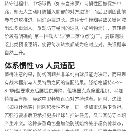
转守过程中，中场球员（如卡塞米罗）习惯性回撤保护中
路，却无人主动盯防插入肋部的对方边锋；而后卫则因此前
参与进攻推进，回追距离过长。这种责任模糊导致关键区域
出现多重漏人。反观防守稳固的球队（如利物浦），其转换
阶段有明确的“第一拦截人”与“第二落位点”分工。曼联则缺
乏此类预设逻辑，使得每次转换都成为临时应对，失误概率
自然上升。
体系惯性 vs 人员适配
值得注意的是，防线问题并非单纯由球员能力决定，而是现
有战术框架与人员特质之间的错配结果。滕哈格坚持4-2-
3-1阵型要求双后腰提供屏障，但埃里克森偏重组织、乌加
特覆盖有限，导致中卫频繁直面对方持球者。同时，边锋
（如拉什福德）回防积极性不足，进一步加重边后卫负担。
若强行要求后卫承担更多出球与推进任务，又与其防守本职
产生冲突。这种多重角色叠加使防线始终处于超负荷状态，