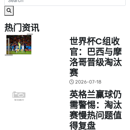
热门资讯
世界杯C组收
官：巴西与摩
洛哥晋级淘汰
赛
2026-07-18
英格兰赢球仍
需警惕：淘汰
赛慢热问题值
得复盘