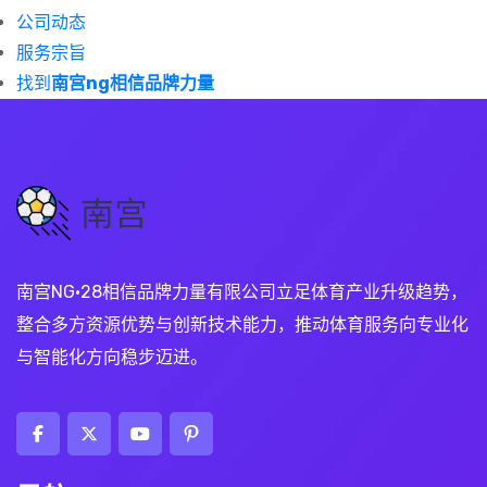
公司动态
服务宗旨
找到
南宫ng相信品牌力量
南宫NG·28相信品牌力量有限公司立足体育产业升级趋势，
整合多方资源优势与创新技术能力，推动体育服务向专业化
与智能化方向稳步迈进。