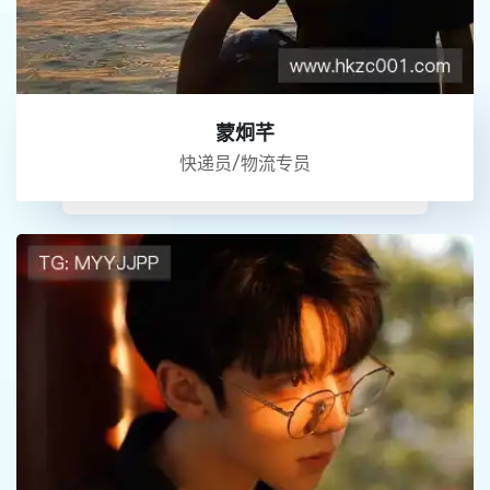
蒙炯芊
快递员/物流专员