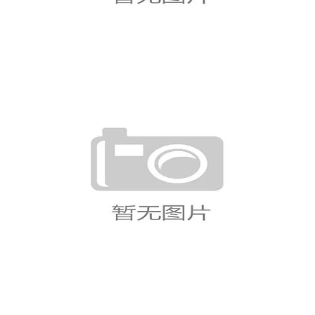
J组第一轮赛果：阿根廷取胜，奥地利
击败约旦
世界杯D组收官：美国、澳大利亚、巴
拉圭晋级淘汰赛