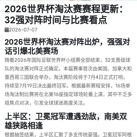
2026世界杯淘汰赛赛程更新：
32强对阵时间与比赛看点
2026-07-07
2026世界杯淘汰赛对阵出炉，强强对
话引爆北美赛场
随着2026年国际足联世界杯小组赛全部结束，32支晋级球
队的淘汰赛对阵正式确定。本届赛事首次由美国、加拿大和
墨西哥三国联合举办，淘汰赛阶段将于7月4日正式打响，
持续至7月19日决出最终冠军。根据最新赛程安排，16场单
场淘汰制比赛将在北美16座指定球场轮番上演，其中不乏多
组焦点对决，引发全球球迷高度关注。
上半区：卫冕冠军遭遇劲敌，南美双
雄狭路相逢
根据抽签结果，上半区汇聚了多支传统豪强。卫冕冠军阿根