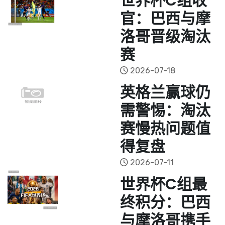
世界杯C组收
官：巴西与摩
洛哥晋级淘汰
赛
2026-07-18
英格兰赢球仍
需警惕：淘汰
赛慢热问题值
得复盘
2026-07-11
世界杯C组最
终积分：巴西
与摩洛哥携手