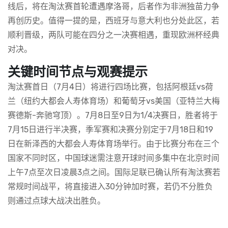
线后，将在淘汰赛首轮遭遇摩洛哥，后者作为非洲独苗力争
再创历史。值得一提的是，西班牙与意大利也分处此区，若
顺利晋级，两队可能在四分之一决赛相遇，重现欧洲杯经典
对决。
关键时间节点与观赛提示
淘汰赛首日（7月4日）将进行四场比赛，包括阿根廷vs荷
兰（纽约大都会人寿体育场）和葡萄牙vs美国（亚特兰大梅
赛德斯-奔驰穹顶）。7月8日至9日为1/4决赛日，胜者将于
7月15日进行半决赛，季军赛和决赛分别定于7月18日和19
日在新泽西的大都会人寿体育场举行。由于比赛分布在三个
国家不同时区，中国球迷需注意开球时间多集中在北京时间
上午7点至次日凌晨3点之间。国际足联已确认所有淘汰赛若
常规时间战平，将直接进入30分钟加时赛，若仍不分胜负
则通过点球大战决出胜负。