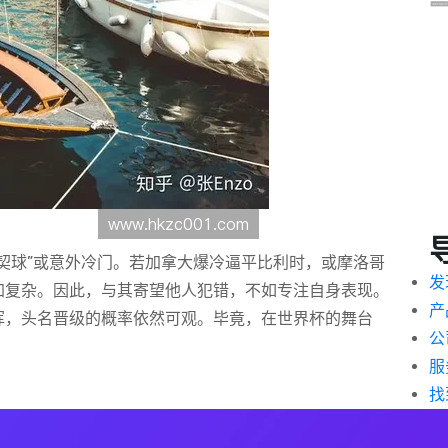
契球”或意外冷门。若加拿大爆冷逼平比利时，或摩洛哥
发
加复杂。因此，与其寄望他人犯错，不如专注自身表现。
产
挥，头名晋级的概率依然可观。毕竟，在世界杯的舞台
公
服
找