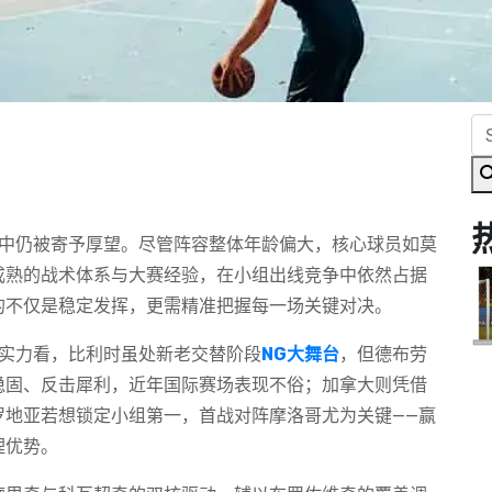
组中仍被寄予厚望。尽管阵容整体年龄偏大，核心球员如莫
成熟的战术体系与大赛经验，在小组出线竞争中依然占据
的不仅是稳定发挥，更需精准把握每一场关键对决。
面实力看，比利时虽处新老交替阶段
NG大舞台
，但德布劳
稳固、反击犀利，近年国际赛场表现不俗；加拿大则凭借
罗地亚若想锁定小组第一，首战对阵摩洛哥尤为关键——赢
理优势。