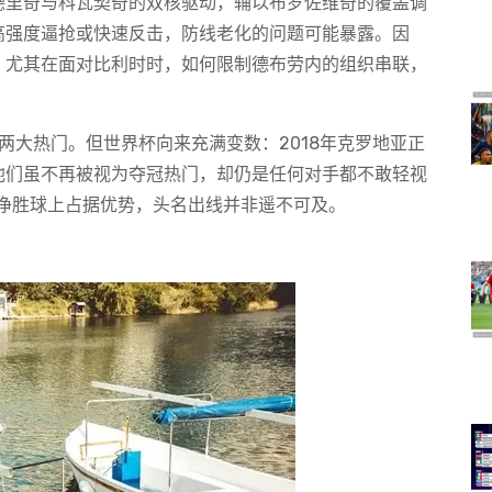
德里奇与科瓦契奇的双核驱动，辅以布罗佐维奇的覆盖调
高强度逼抢或快速反击，防线老化的问题可能暴露。因
，尤其在面对比利时时，如何限制德布劳内的组织串联，
两大热门。但世界杯向来充满变数：2018年克罗地亚正
他们虽不再被视为夺冠热门，却仍是任何对手都不敢轻视
在净胜球上占据优势，头名出线并非遥不可及。