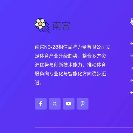
南宫NG·28相信品牌力量有限公司立
足体育产业升级趋势，整合多方资
源优势与创新技术能力，推动体育
服务向专业化与智能化方向稳步迈
进。