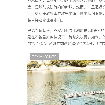
战术层面，克罗地亚仍以中场控制为核心。莫
度，是球队攻防转换的命脉。然而，一旦遭遇
此，达利奇教练需在攻守平衡上做出精细调整
将直接决定比赛走向。
舆论普遍认为，克罗地亚与比利时是L组头名的
是在不被看好的情况下一路杀入决赛。如今，
的“硬骨头”。若能在前两轮确保至少4分，并