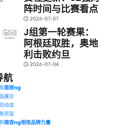
阵时间与比赛看点
2026-07-07
J组第一轮赛果：
阿根廷取胜，奥地
利击败约旦
2026-07-04
导航
现
南宫ng
品展示
司动态
务宗旨
到
南宫ng相信品牌力量