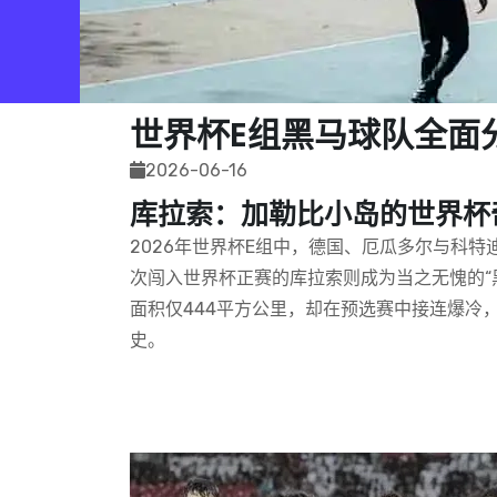
世界杯E组黑马球队全面
2026-06-16
库拉索：加勒比小岛的世界杯
2026年世界杯E组中，德国、厄瓜多尔与科
次闯入世界杯正赛的库拉索则成为当之无愧的“
面积仅444平方公里，却在预选赛中接连爆冷
史。