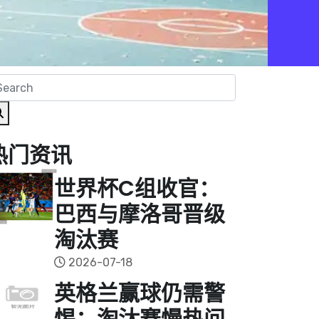
热门资讯
世界杯C组收官：
巴西与摩洛哥晋级
淘汰赛
2026-07-18
英格兰赢球仍需警