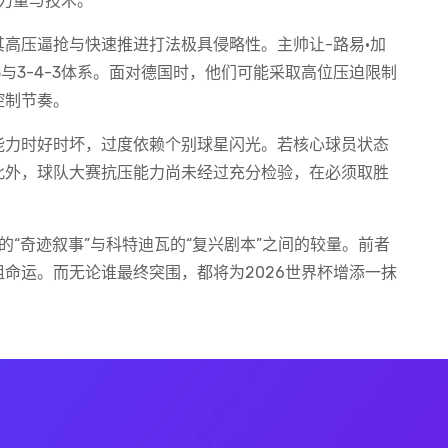
力量与技术。
高压逼抢与快速推进打法极具侵略性。主帅让-路易·加
3与3-4-3体系。面对德国时，他们可能采取高位压迫限制
控制节奏。
能力时好时坏，过度依赖个别球星闪光。若核心球员状态
此外，球队大赛抗压能力尚未经过充分检验，在必须取胜
“奇迹叙事”与科特迪瓦的“复兴剧本”之间的较量。前者
命运。而无论谁最终突围，都将为2026世界杯增添一抹