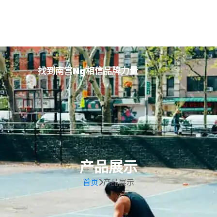
发现
南宫ng
产品展示
公司动态
服务宗旨
找到
南宫ng相信品牌力量
产品展示
首页
产品展示