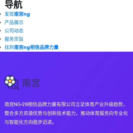
导航
发现
南宫ng
产品展示
公司动态
服务宗旨
找到
南宫ng相信品牌力量
南宫NG·28相信品牌力量有限公司立足体育产业升级趋势，
整合多方资源优势与创新技术能力，推动体育服务向专业化
与智能化方向稳步迈进。