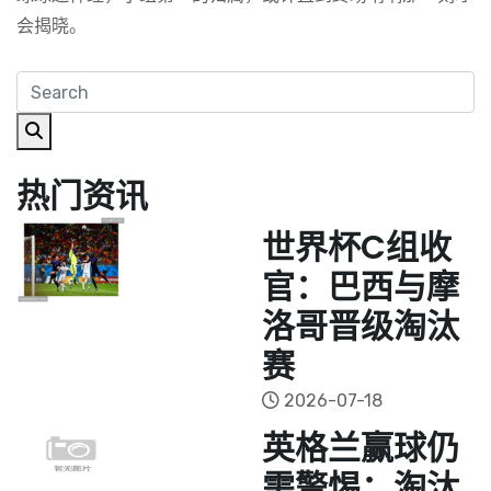
会揭晓。
热门资讯
世界杯C组收
官：巴西与摩
洛哥晋级淘汰
赛
2026-07-18
英格兰赢球仍
需警惕：淘汰