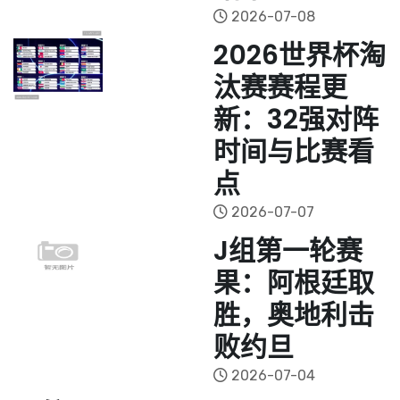
2026-07-08
2026世界杯淘
汰赛赛程更
新：32强对阵
时间与比赛看
点
2026-07-07
J组第一轮赛
果：阿根廷取
胜，奥地利击
败约旦
2026-07-04