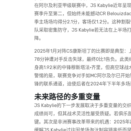
在阿尔及利亚甲级联赛中，JS Kabylie近年呈现
赛季升至第二，但始终未能撼动CR Beloui
季主场场均得分2.1分，客场仅1.2分。这种
队采取密集防守，JS Kabylie若无法在上
降。
2025年1月对阵CS康斯坦丁的比赛即是典型
78分钟遭对手反击失球，最终0比1告负。此
身高1.92米的中锋穆斯塔法·齐里，但高空球
警惕的是，联赛竞争对手如MC阿尔及尔已开始针对
锋的联系通道，迫使后者在2024年下半年多场
未来路径的多重变量
JS Kabylie的下一步发展取决于多重变量
成绩尚可，但其战术灵活性屡受质疑。若俱乐
键。其次是非洲赛事改革带来的机遇：2025
缓解JS Kabylie过往因单场淘汰制容错率低