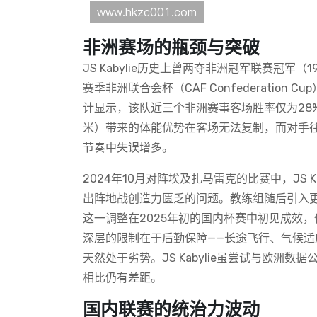
非洲赛场的瓶颈与突破
JS Kabylie历史上曾两夺非洲冠军联赛冠军（
赛季非洲联合会杯（CAF Confederatio
计显示，该队近三个非洲赛事客场胜率仅为28%
米）带来的体能优势在客场无法复制，而对手往往采
节奏中失误增多。
2024年10月对阵埃及扎马雷克的比赛中，JS K
出阵地战创造力匮乏的问题。教练组随后引入
这一调整在2025年初的国内杯赛中初见成效
深层的限制在于后勤保障——长途飞行、气候
天然处于劣势。JS Kabylie虽尝试与欧洲
相比仍有差距。
国内联赛的统治力波动