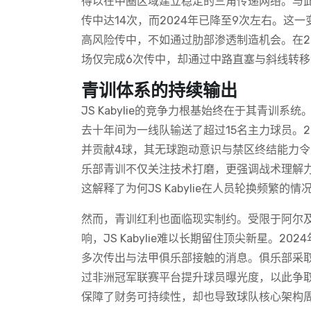
得以在中圈区域建立稳定的三角传递网络。与此
传中达14次，而2024年已降至9次左右。
高风险传中，不如通过肋部渗透制造机会。在2024
场仅完成6次传中，却通过中路直塞与斜线转移
青训体系的持续输出
JS Kabylie的竞争力根基始终在于其青训
去十年间为一线队输送了超过15名主力球员。20
并贡献4球，其无球跑动意识与禁区终结能力令
乐部青训不仅关注技术打磨，更强调战术理解力
这解释了为何JS Kabylie在人员轮换频繁的
然而，青训红利也面临现实制约。受限于阿尔
响，JS Kabylie难以长期留住顶尖新星。2
多次传出与法甲俱乐部接触的消息。俱乐部采
过非洲冠军联赛平台提升球员曝光度，以此争取
保障了财务可持续性，却也导致球队核心架构