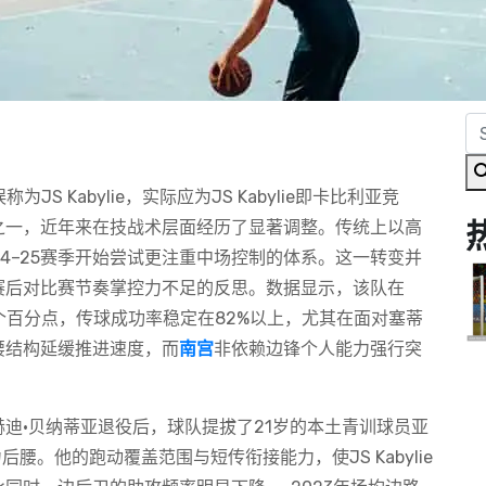
为JS Kabylie，实际应为JS Kabylie即卡比利亚竞
之一，近年来在技战术层面经历了显著调整。传统上以高
2024–25赛季开始尝试更注重中场控制的体系。这一转变并
赛后对比赛节奏掌控力不足的反思。数据显示，该队在
个百分点，传球成功率稳定在82%以上，尤其在面对塞蒂
腰结构延缓推进速度，而
南宫
非依赖边锋个人能力强行突
迪·贝纳蒂亚退役后，球队提拔了21岁的本土青训球员亚
腰。他的跑动覆盖范围与短传衔接能力，使JS Kabylie