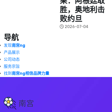
果：阿根廷取
胜，奥地利击
败约旦
2026-07-04
导航
发现
南宫ng
产品展示
公司动态
服务宗旨
找到
南宫ng相信品牌力量