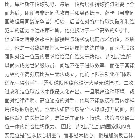
比，库杜斯在传球视野、最后一传精度和持球推进距离上全
面落后；即便与非洲同代攻击手如奥西姆亨、萨卡（虽非同
国籍但属同龄竞争者）相较，后者在对抗中持球突破和制造
犯规的能力也远超库杜斯。他更接近于一个高效的9号半，
但又缺乏哈弗茨那种回撤接应与转移调度的战术价值。本质
上，他是一名终结属性大于组织属性的边前腰，而现代顶级
强队对这一位置的要求恰恰是创造先于终结。 库杜斯之所
以尚未成为世界级球员，问题不在于进球效率，而在于其能
力结构在高强度比赛中无法成立。他的上限被锁死在“体系
适配型得分手”——需要球队围绕他设计大量无球掩护、二次
进攻和定位球战术才能最大化产出。一旦脱离这种环境，或
面对纪律严明、高位逼抢的对手，他既不能像德布劳内那样
用传球破解防线，也无法如萨卡般靠个人爆点打开局面。阻
碍他跃升的关键缺陷，是缺乏在高压下持球、决策与突破三
位一体的综合控场能力。 因此，库杜斯在加纳国家队的真
实定位是“强队核心拼图”，而非战术核心。他是加纳反击体