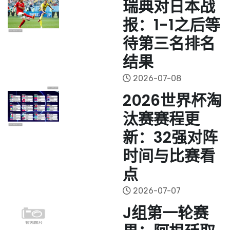
瑞典对日本战
报：1-1之后等
待第三名排名
结果
2026-07-08
2026世界杯淘
汰赛赛程更
新：32强对阵
时间与比赛看
点
2026-07-07
J组第一轮赛