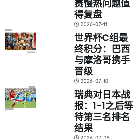
赛慢热问题值
得复盘
2026-07-11
世界杯C组最
终积分：巴西
与摩洛哥携手
晋级
2026-07-10
瑞典对日本战
报：1-1之后等
待第三名排名
结果
2026-07-08