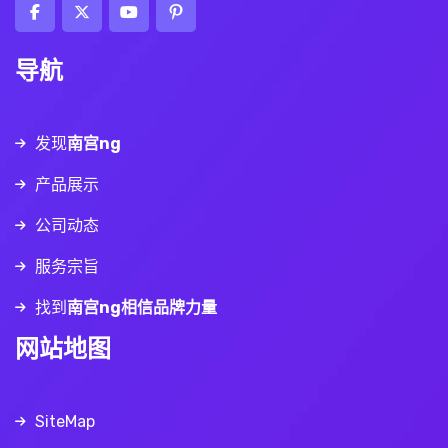
导航
发现
南宫ng
产品展示
公司动态
服务宗旨
找到
南宫ng相信品牌力量
网站地图
SiteMap