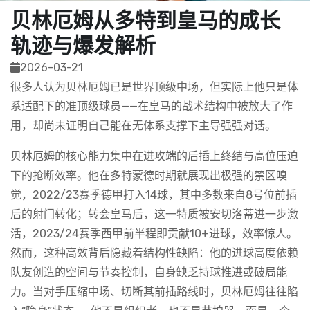
贝林厄姆从多特到皇马的成长
轨迹与爆发解析
2026-03-21
很多人认为贝林厄姆已是世界顶级中场，但实际上他只是体
系适配下的准顶级球员——在皇马的战术结构中被放大了作
用，却尚未证明自己能在无体系支撑下主导强强对话。
贝林厄姆的核心能力集中在进攻端的后插上终结与高位压迫
下的抢断效率。他在多特蒙德时期就展现出极强的禁区嗅
觉，2022/23赛季德甲打入14球，其中多数来自8号位前插
后的射门转化；转会皇马后，这一特质被安切洛蒂进一步激
活，2023/24赛季西甲前半程即贡献10+进球，效率惊人。
然而，这种高效背后隐藏着结构性缺陷：他的进球高度依赖
队友创造的空间与节奏控制，自身缺乏持球推进或破局能
力。当对手压缩中场、切断其前插路线时，贝林厄姆往往陷