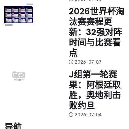
2026世界杯淘
汰赛赛程更
新：32强对阵
时间与比赛看
点
2026-07-07
J组第一轮赛
果：阿根廷取
胜，奥地利击
败约旦
2026-07-04
导航