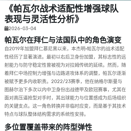
《帕瓦尔战术适配性增强球队
表现与灵活性分析》
2026-03-04
帕瓦尔在拜仁与法国队中的角色演变
自2019年加盟拜仁慕尼黑以来，本杰明·帕瓦尔的战术适配
性经历了显著演进。最初以右后卫身份加盟，其标志性的远
射能力与防守稳定性曾被视为对拉姆传统的延续。然而，随
着拜仁中场控制力增强与边路进攻体系的调整，帕瓦尔逐渐
被赋予更多内收职责。2022/23赛季，他在纳格尔斯曼与
图赫尔治下多次以内中卫身份出战德甲及欧冠赛事，尤其在
面对高压逼抢型对手时，其出球能力与位置感成为后场组织
的关键支点。这一角色转换并非临时应变，而是基于其技术
特点与球队整体结构需求的系统性安排。
多位置覆盖带来的阵型弹性