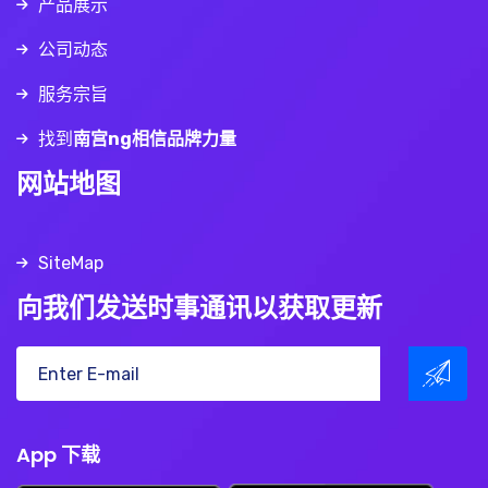
产品展示
公司动态
服务宗旨
找到
南宫ng相信品牌力量
网站地图
SiteMap
向我们发送时事通讯以获取更新
App 下载