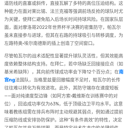
道防线的直塞或斜传，直接瓦解了多特的高位压迫结构。这
种能力在面对莱比锡、法兰克福等强调前场反抢的球队时尤
为关键，使拜仁避免陷入后场长时间持球风险。在国家队层
面，面对摩洛哥2022年世界杯半决赛的密集防守，帕瓦尔
虽未直接参与进球，但其在右路的持球吸引与转移调度，为
左路特奥·埃尔南德斯的插上创造了空间窗口。
尽管帕瓦尔的战术适配性显著提升球队灵活性，但其效能高
度依赖整体结构支持。在拜仁，若中场缺乏回接接应点（如
基米希缺阵），其向前传球成功率会下降12个百分点；在
南
宫ng
法国队，当格里兹曼回撤幅度不足时，帕瓦尔的长传
往往难以转化为有效进攻。此外，其防守端存在速度短板
——面对纯速度型边锋（如阿方索·戴维斯在训练赛中的对
位），回追成功率仅为63%，低于顶级边卫平均水平。这意
味着教练组需在排兵布阵时主动规避其弱点，例如通过提前
压缩防线或安排协防保护。这种“有条件高效”的特性，决定
了帕瓦尔并非万能拼图，而是特定战术生态中的关键组件。