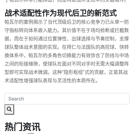
战术适配性作为现代后卫的新范式
帕瓦尔的案例揭示了当代顶级后卫的核心竞争力已从单一防
守指标转向体系嵌入能力。其价值不在于场均抢断或拦截数
据，而在于如何通过位置弹性、出球选择与节奏控制，支撑
球队整体战术意图的实现。在拜仁与法国队的高控球、快转
换体系中，帕瓦尔的多角色切换能力有效弥合了防线与中场
之间的衔接缝隙，使球队在面对不同对手时无需大幅调整阵
型即可实现战术微调。这种“隐形枢纽”式的贡献，正是其战
术适配性增强球队表现与灵活性的本质所在。
热门资讯