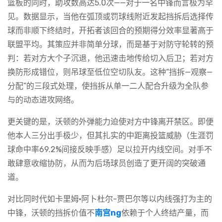
篮板的同时，助攻数高达5.0次——对于一名中锋而言极为罕
见。数据显示，当他在弧顶或罚球线附近发起挡拆后选择传
球而非顺下终结时，开拓者该回合的预期得分效率显著高于
联盟平均。其策应并非简单分球，而是基于对防守轮转的预
判：若对方大个子沉退，他迅速击地传给切入后卫；若对方
换防形成错位，则吊球至低位空切队友。这种“挡拆—观察—
分配”的三段式处理，使挡拆从单一二人配合升级为全队参
与的动态进攻网络。
更关键的是，沃顿的外弹能力迫使对方中锋离开禁区。即便
他本人三分出手极少，但其扎实的中距离投篮威胁（生涯罚
球命中率69.2%间接反映手感）足以拉开内线空间。对手不
敢肆意收缩协防，从而为后场球员创造了更开阔的突破通
道。
对比同时代如卡里姆·阿卜杜尔-贾巴尔等以内线强打为主的
中锋，沃顿的挡拆价值不
南宫ng
依赖于个人终结产量，而