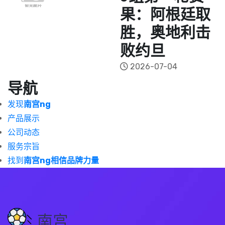
果：阿根廷取
胜，奥地利击
败约旦
2026-07-04
导航
发现
南宫ng
产品展示
公司动态
服务宗旨
找到
南宫ng相信品牌力量