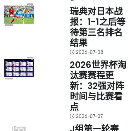
瑞典对日本战
报：1-1之后等
待第三名排名
结果
2026-07-08
2026世界杯淘
汰赛赛程更
新：32强对阵
时间与比赛看
点
2026-07-07
J组第一轮赛