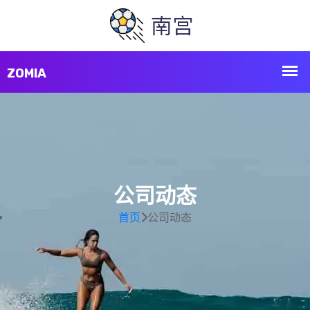
公司动态
首页
公司动态