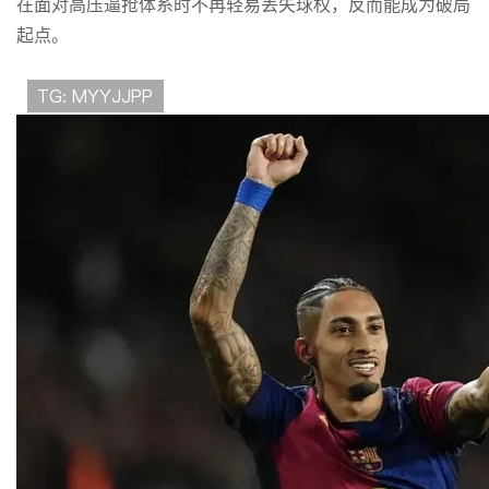
在面对高压逼抢体系时不再轻易丢失球权，反而能成为破局
起点。