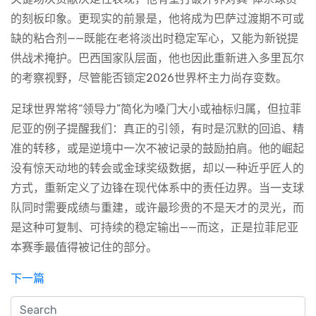
的刻板印象。更现实的前景是，他将成为巴萨过渡期不可或
缺的粘合剂——既能在老将淡出时稳定军心，又能为新锐提
供战术掩护。巴西国家队层面，他也因此重新进入多里瓦尔
的考察视野，尽管能否锁定2026世界杯主力尚存变数。
足球世界常将“领导力”简化为嗓门大小或袖标归属，但拉菲
尼亚的例子提醒我们：真正的引领，有时是沉默的回追、精
准的转移，或是逆境中一次不被记录的鼓励拍肩。他的崛起
没有惊天动地的转会或金球奖级数据，却以一种近乎匠人的
方式，重新定义了边锋在现代体系中的责任边界。当一支球
队同时需要成绩与重建，或许最珍贵的不是天才的灵光，而
是这种可复制、可持续的稳定输出——而这，正是拉菲尼亚
本赛季最值得被记住的部分。
下一篇