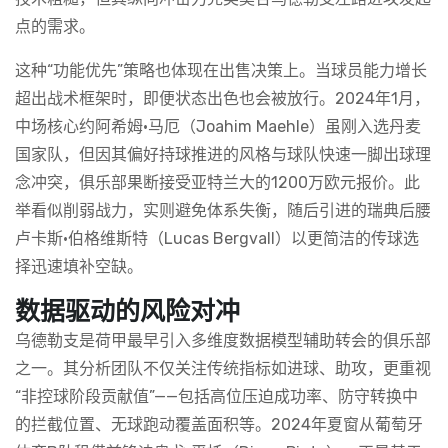
点的需求。
这种“功能优先”策略也体现在出售决策上。当球员能力增长
超出战术框架时，即便状态出色也会被放行。2024年1月，
中场核心约阿希姆·马厄（Joahim Maehle）虽刚入选丹麦
国家队，但因其偏好持球推进的风格与球队快速一脚出球理
念冲突，俱乐部果断接受亚特兰大的1200万欧元报价。此
举看似削弱战力，实则避免体系失衡，随后引进的瑞典后腰
卢卡斯·伯格维斯特（Lucas Bergvall）以更简洁的传球选
择迅速填补空缺。
数据驱动的风险对冲
乌德勒支是荷甲最早引入多维度数据模型辅助转会的俱乐部
之一。其分析团队不仅关注传统指标如进球、助攻，更重视
“非控球阶段贡献值”——包括高位压迫成功率、防守转换中
的拦截位置、无球跑动覆盖面积等。2024年夏窗从葡萄牙