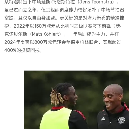
从特温特签下中场延斯·托恩斯特拉（Jens Toornstra），
虽已过而立之年，但其组织调度能力恰好填补了中场节拍器
空缺，且仅以自由身加盟。更关键的是对潜力新秀的精准捕
捞：2022年以150万欧元从比利时乙级联赛签下前锋马茨·
克诺贝尔斯（Mats Köhlert），一年后即成为主力，并在
2024年夏窗以800万欧元转会至德甲柏林联合，实现超过
400%的投资回报。