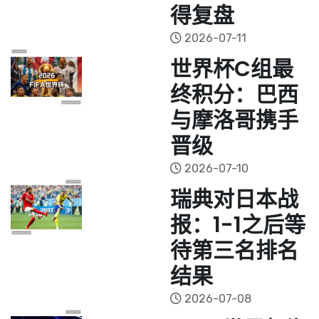
得复盘
2026-07-11
世界杯C组最
终积分：巴西
与摩洛哥携手
晋级
2026-07-10
瑞典对日本战
报：1-1之后等
待第三名排名
结果
2026-07-08