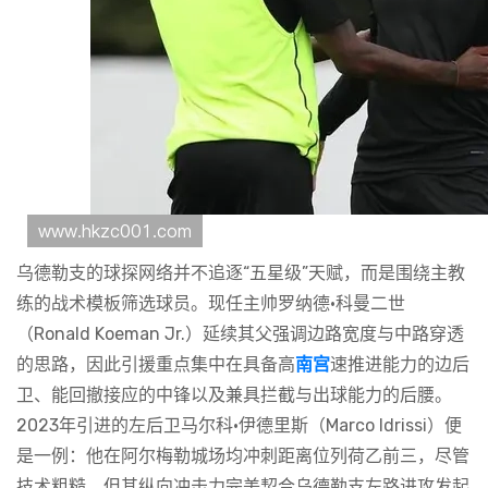
乌德勒支的球探网络并不追逐“五星级”天赋，而是围绕主教
练的战术模板筛选球员。现任主帅罗纳德·科曼二世
（Ronald Koeman Jr.）延续其父强调边路宽度与中路穿透
的思路，因此引援重点集中在具备高
南宫
速推进能力的边后
卫、能回撤接应的中锋以及兼具拦截与出球能力的后腰。
2023年引进的左后卫马尔科·伊德里斯（Marco Idrissi）便
是一例：他在阿尔梅勒城场均冲刺距离位列荷乙前三，尽管
技术粗糙，但其纵向冲击力完美契合乌德勒支左路进攻发起