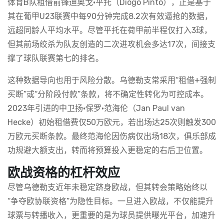
体育B队租借前锋迪奥戈·平托（Diogo Pinto），正是基于
其在葡甲U23联赛中每90分钟完成8.2次有效逼抢的数据，
远超同龄人平均水平。尽管平托在荷甲前半程仅打入3球，
但其前场绞杀为队友创造的二次进攻机会多达17次，间接支
撑了球队联赛第七的排名。
这种数据导向也用于风险分散。乌德勒支常采用“租借+强制
买断”或“分阶段付款”条款，将不确定性转化为可控成本。
2023年引进的中卫扬·保罗·范海伦（Jan Paul van
Hecke）初始租借费仅50万欧元，若出场达25次则触发300
万欧元买断条款。最终范海伦因伤病仅出场18次，俱乐部成
功规避大额支出，转而将预算投入更稳定的右后卫位置。
欧战资格的杠杆效应
尽管乌德勒支近年未稳定跻身欧战，但其转会策略始终以
“争夺欧协联资格”为隐性目标。一旦进入欧战，不仅能提升
球票与转播收入，更重要的是为球员提供曝光平台，加速升