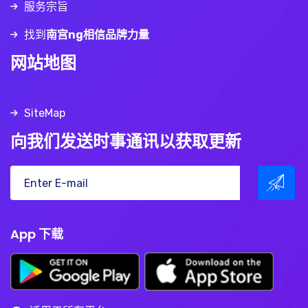
服务宗旨
找到
南宫ng相信品牌力量
网站地图
SiteMap
向我们发送时事通讯以获取更新
App 下载