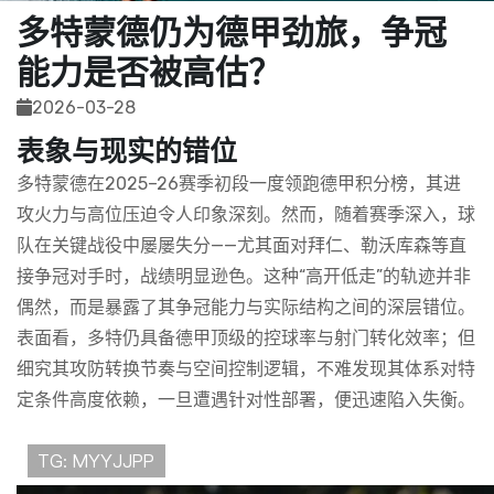
多特蒙德仍为德甲劲旅，争冠
能力是否被高估？
2026-03-28
表象与现实的错位
多特蒙德在2025–26赛季初段一度领跑德甲积分榜，其进
攻火力与高位压迫令人印象深刻。然而，随着赛季深入，球
队在关键战役中屡屡失分——尤其面对拜仁、勒沃库森等直
接争冠对手时，战绩明显逊色。这种“高开低走”的轨迹并非
偶然，而是暴露了其争冠能力与实际结构之间的深层错位。
表面看，多特仍具备德甲顶级的控球率与射门转化效率；但
细究其攻防转换节奏与空间控制逻辑，不难发现其体系对特
定条件高度依赖，一旦遭遇针对性部署，便迅速陷入失衡。