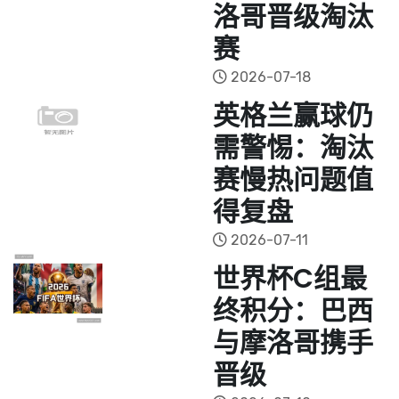
洛哥晋级淘汰
赛
2026-07-18
英格兰赢球仍
需警惕：淘汰
赛慢热问题值
得复盘
2026-07-11
世界杯C组最
终积分：巴西
与摩洛哥携手
晋级