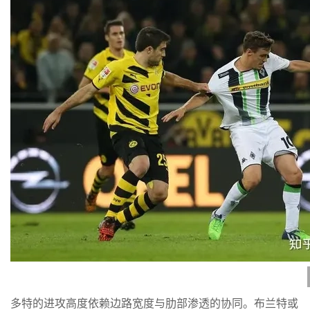
多特的进攻高度依赖边路宽度与肋部渗透的协同。布兰特或