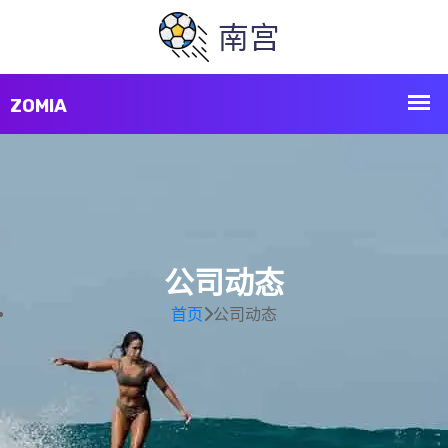
公司动态
首页
公司动态