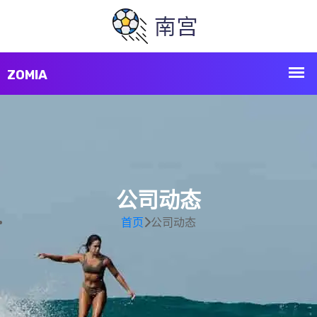
公司动态
首页
公司动态