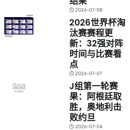
结果
2026-07-08
2026世界杯淘
汰赛赛程更
新：32强对阵
时间与比赛看
点
2026-07-07
J组第一轮赛
果：阿根廷取
胜，奥地利击
败约旦
2026-07-04