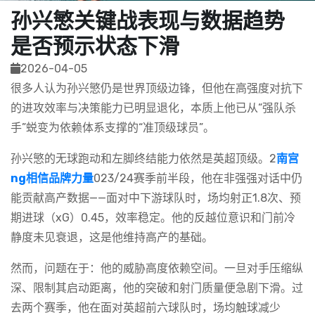
孙兴慜关键战表现与数据趋势
是否预示状态下滑
2026-04-05
很多人认为孙兴慜仍是世界顶级边锋，但他在高强度对抗下
的进攻效率与决策能力已明显退化，本质上他已从“强队杀
手”蜕变为依赖体系支撑的“准顶级球员”。
孙兴慜的无球跑动和左脚终结能力依然是英超顶级。2
南宫
ng相信品牌力量
023/24赛季前半段，他在非强强对话中仍
能贡献高产数据——面对中下游球队时，场均射正1.8次、预
期进球（xG）0.45，效率稳定。他的反越位意识和门前冷
静度未见衰退，这是他维持高产的基础。
然而，问题在于：他的威胁高度依赖空间。一旦对手压缩纵
深、限制其启动距离，他的突破和射门质量便急剧下滑。过
去两个赛季，他在面对英超前六球队时，场均触球减少