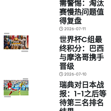
需警惕：淘汰
赛慢热问题值
得复盘
2026-07-11
世界杯C组最
终积分：巴西
与摩洛哥携手
晋级
2026-07-10
瑞典对日本战
报：1-1之后等
待第三名排名